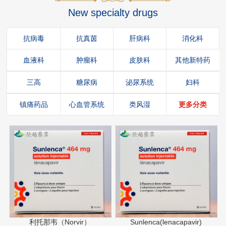
New specialty drugs
抗病毒
抗真茵
肝病科
消化科
血液科
肿瘤科
皮肤科
其他新特药
三高
糖尿病
泌尿系统
妇科
镇痛药品
心血管系统
类风湿
更多分类
利托那韦（Norvir）
Sunlenca(lenacapavir)