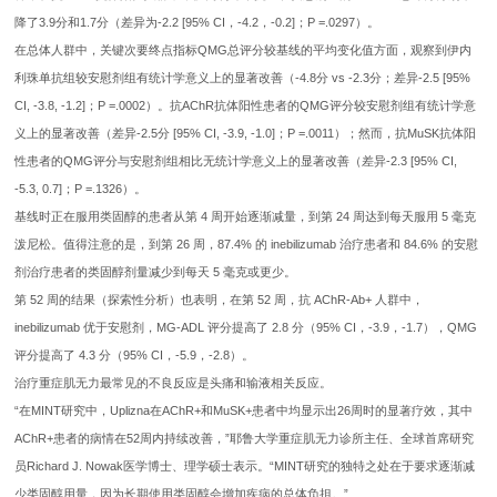
降了3.9分和1.7分（差异为-2.2 [95% CI，-4.2，-0.2]；P =.0297）。
在总体人群中，关键次要终点指标QMG总评分较基线的平均变化值方面，观察到伊内
利珠单抗组较安慰剂组有统计学意义上的显著改善（-4.8分 vs -2.3分；差异-2.5 [95%
CI, -3.8, -1.2]；P =.0002）。抗AChR抗体阳性患者的QMG评分较安慰剂组有统计学意
义上的显著改善（差异-2.5分 [95% CI, -3.9, -1.0]；P =.0011）；然而，抗MuSK抗体阳
性患者的QMG评分与安慰剂组相比无统计学意义上的显著改善（差异-2.3 [95% CI,
-5.3, 0.7]；P =.1326）。
基线时正在服用类固醇的患者从第 4 周开始逐渐减量，到第 24 周达到每天服用 5 毫克
泼尼松。值得注意的是，到第 26 周，87.4% 的 inebilizumab 治疗患者和 84.6% 的安慰
剂治疗患者的类固醇剂量减少到每天 5 毫克或更少。
第 52 周的结果（探索性分析）也表明，在第 52 周，抗 AChR-Ab+ 人群中，
inebilizumab 优于安慰剂，MG-ADL 评分提高了 2.8 分（95% CI，-3.9，-1.7），QMG
评分提高了 4.3 分（95% CI，-5.9，-2.8）。
治疗重症肌无力最常见的不良反应是头痛和输液相关反应。
“在MINT研究中，Uplizna在AChR+和MuSK+患者中均显示出26周时的显著疗效，其中
AChR+患者的病情在52周内持续改善，”耶鲁大学重症肌无力诊所主任、全球首席研究
员Richard J. Nowak医学博士、理学硕士表示。“MINT研究的独特之处在于要求逐渐减
少类固醇用量，因为长期使用类固醇会增加疾病的总体负担。”