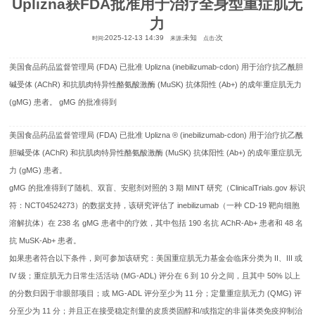
Uplizna获FDA批准用于治疗全身型重症肌无
力
2025-12-13 14:39
未知
次
时间:
来源:
点击:
美国食品药品监督管理局 (FDA) 已批准 Uplizna (inebilizumab-cdon) 用于治疗抗乙酰胆
碱受体 (AChR) 和抗肌肉特异性酪氨酸激酶 (MuSK) 抗体阳性 (Ab+) 的成年重症肌无力
(gMG) 患者。 gMG 的批准得到
美国食品药品监督管理局 (FDA) 已批准 Uplizna ® (inebilizumab-cdon) 用于治疗抗乙酰
胆碱受体 (AChR) 和抗肌肉特异性酪氨酸激酶 (MuSK) 抗体阳性 (Ab+) 的成年重症肌无
力 (gMG) 患者。
gMG 的批准得到了随机、双盲、安慰剂对照的 3 期 MINT 研究（ClinicalTrials.gov 标识
符：NCT04524273）的数据支持，该研究评估了 inebilizumab（一种 CD-19 靶向细胞
溶解抗体）在 238 名 gMG 患者中的疗效，其中包括 190 名抗 AChR-Ab+ 患者和 48 名
抗 MuSK-Ab+ 患者。
如果患者符合以下条件，则可参加该研究：美国重症肌无力基金会临床分类为 II、III 或
IV 级；重症肌无力日常生活活动 (MG-ADL) 评分在 6 到 10 分之间，且其中 50% 以上
的分数归因于非眼部项目；或 MG-ADL 评分至少为 11 分；定量重症肌无力 (QMG) 评
分至少为 11 分；并且正在接受稳定剂量的皮质类固醇和/或指定的非甾体类免疫抑制治