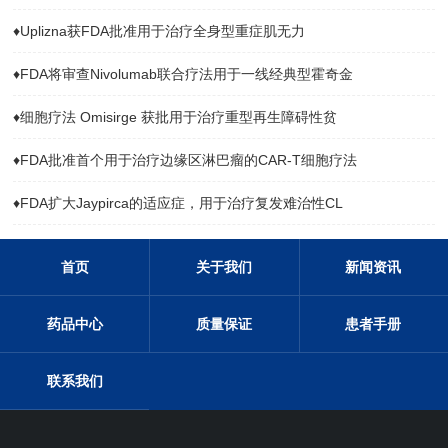
♦
Uplizna获FDA批准用于治疗全身型重症肌无力
♦
FDA将审查Nivolumab联合疗法用于一线经典型霍奇金
♦
细胞疗法 Omisirge 获批用于治疗重型再生障碍性贫
♦
FDA批准首个用于治疗边缘区淋巴瘤的CAR-T细胞疗法
♦
FDA扩大Jaypirca的适应症，用于治疗复发难治性CL
首页
关于我们
新闻资讯
药品中心
质量保证
患者手册
联系我们