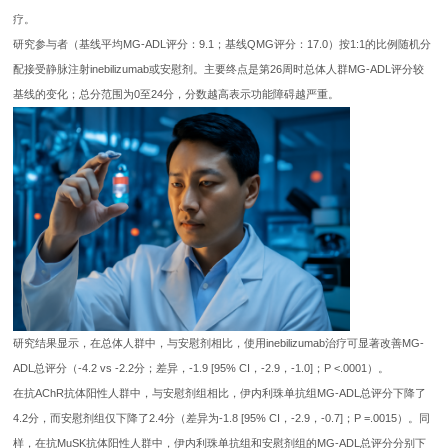
疗。
研究参与者（基线平均MG-ADL评分：9.1；基线QMG评分：17.0）按1:1的比例随机分
配接受静脉注射inebilizumab或安慰剂。主要终点是第26周时总体人群MG-ADL评分较
基线的变化；总分范围为0至24分，分数越高表示功能障碍越严重。
研究结果显示，在总体人群中，与安慰剂相比，使用inebilizumab治疗可显著改善MG-
ADL总评分（-4.2 vs -2.2分；差异，-1.9 [95% CI，-2.9，-1.0]；P <.0001）。
在抗AChR抗体阳性人群中，与安慰剂组相比，伊内利珠单抗组MG-ADL总评分下降了
4.2分，而安慰剂组仅下降了2.4分（差异为-1.8 [95% CI，-2.9，-0.7]；P =.0015）。同
样，在抗MuSK抗体阳性人群中，伊内利珠单抗组和安慰剂组的MG-ADL总评分分别下