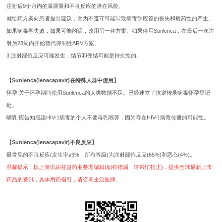
注射后9个月内的暴露量和不良反应的潜在风险。
就给药方案向患者提出建议，因为不遵守可能导致病毒学应答的丧失和耐药性的产生。
如果病毒学失败，如果可能的话，改用另一种方案。如果停用Sunlenca，在最后一次注
射后28周内开始替代抑制性ARV方案。
3.注射部位反应可能发生，结节和硬结可能是持久性的。
【Sunlenca(lenacapavir)在特殊人群中使用】
怀孕:关于怀孕期间使用Sunlenca的人类数据不足。已经建立了抗逆转录病毒怀孕登记
处。
哺乳:应告知感染HIV-1病毒的个人不要母乳喂养，因为存在HIV-1病毒传播的可能性。
【Sunlenca(lenacapavir)不良反应】
最常见的不良反应(发生率≥3%，所有等级)为注射部位反应(65%)和恶心(4%)。
温馨提示：以上资讯由登越药业整理编辑(如有错漏，请帮忙指正)，提供全球最新上市
药品的资讯，具体用药指引，请咨询主治医师。