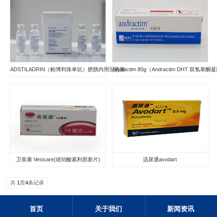
ADSTILADRIN（帕博利珠单抗）膀胱内用混悬液
Andractim 80g（Andractim DHT 双氢睾酮
卫喜康 Vesicare(琥珀酸索利那新片)
适尿通avodart
共
1
页
4
条记录
首页
关于我们
新闻资讯