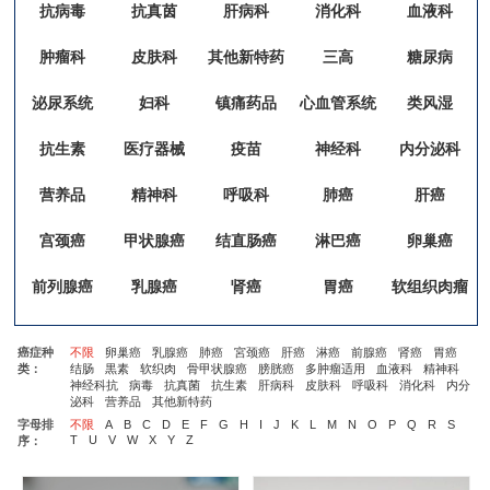
抗病毒
抗真茵
肝病科
消化科
血液科
肿瘤科
皮肤科
其他新特药
三高
糖尿病
泌尿系统
妇科
镇痛药品
心血管系统
类风湿
抗生素
医疗器械
疫苗
神经科
内分泌科
营养品
精神科
呼吸科
肺癌
肝癌
宫颈癌
甲状腺癌
结直肠癌
淋巴癌
卵巢癌
前列腺癌
乳腺癌
肾癌
胃癌
软组织肉瘤
癌症种
不限
卵巢癌
乳腺癌
肺癌
宮颈癌
肝癌
淋癌
前腺癌
肾癌
胃癌
类：
结肠
黒素
软织肉
骨甲状腺癌
膀胱癌
多肿瘤适用
血液科
精神科
神经科抗
病毒
抗真菌
抗生素
肝病科
皮肤科
呼吸科
消化科
内分
泌科
营养品
其他新特药
字母排
不限
A
B
C
D
E
F
G
H
I
J
K
L
M
N
O
P
Q
R
S
T
U
V
W
X
Y
Z
序：