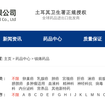
土耳其卫生署正规授权
全球药品进出口批发商
新闻资讯
药品中心
质量保证
:
主页
>
药品中心
>
镇痛药品
类：
不限
卵巢癌
乳腺癌
肺癌
宮颈癌
肝癌
淋癌
前
膀胱癌
多肿瘤适用
血液科
精神科
神经科抗
病毒
科
内分泌科
营养品
其他新特药
序：
不限
A
B
C
D
E
F
G
H
I
J
K
L
M
N