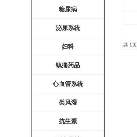
糖尿病
泌尿系统
共
1
页
妇科
镇痛药品
心血管系统
类风湿
抗生素