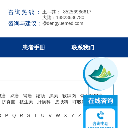
咨询热线：
土耳其：+85256986617
大陆：13823636780
咨询与建议：
@dengyuemed.com
患者手册
联系我们
腺癌
肾癌
胃癌
结肠
黒素
软织肉
骨甲状腺癌
抗真菌
抗生素
肝病科
皮肤科
呼吸科
消化
O
P
Q
R
S
T
U
V
W
X
Y
Z