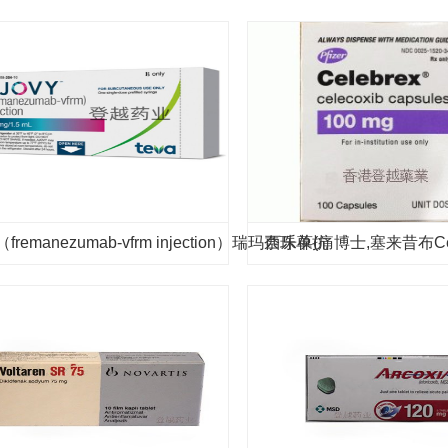
y（fremanezumab-vfrm injection）瑞玛奈珠单抗
西乐葆(痛博士,塞来昔布Cele