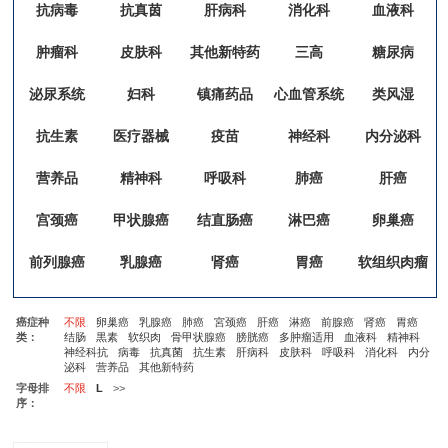
抗病毒
抗真茵
肝病科
消化科
血液科
肿瘤科
皮肤科
其他新特药
三高
糖尿病
泌尿系统
妇科
镇痛药品
心血管系统
类风湿
抗生素
医疗器械
疫苗
神经科
内分泌科
营养品
精神科
呼吸科
肺癌
肝癌
宫颈癌
甲状腺癌
结直肠癌
淋巴癌
卵巢癌
前列腺癌
乳腺癌
肾癌
胃癌
软组织肉瘤
癌症种
不限
卵巢癌
乳腺癌
肺癌
宮颈癌
肝癌
淋癌
前腺癌
肾癌
胃癌
类：
结肠
黒素
软织肉
骨甲状腺癌
膀胱癌
多肿瘤适用
血液科
精神科
神经科抗
病毒
抗真菌
抗生素
肝病科
皮肤科
呼吸科
消化科
内分
泌科
营养品
其他新特药
字母排
不限
L
>>
序：