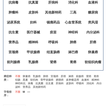
抗病毒
抗真茵
肝病科
消化科
血液科
肿瘤科
皮肤科
其他新特药
三高
糖尿病
泌尿系统
妇科
镇痛药品
心血管系统
类风湿
抗生素
医疗器械
疫苗
神经科
内分泌科
营养品
精神科
呼吸科
肺癌
肝癌
宫颈癌
甲状腺癌
结直肠癌
淋巴癌
卵巢癌
前列腺癌
乳腺癌
肾癌
胃癌
软组织肉瘤
癌症种
不限
卵巢癌
乳腺癌
肺癌
宮颈癌
肝癌
淋癌
前腺癌
肾癌
胃癌
类：
结肠
黒素
软织肉
骨甲状腺癌
膀胱癌
多肿瘤适用
血液科
精神科
神经科抗
病毒
抗真菌
抗生素
肝病科
皮肤科
呼吸科
消化科
内分
泌科
营养品
其他新特药
字母排
不限
M
>>
序：