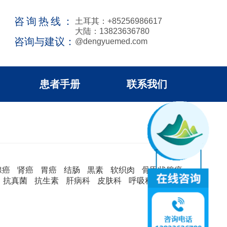
咨询热线：
土耳其：+85256986617
大陆：13823636780
咨询与建议：
@dengyuemed.com
患者手册
联系我们
腺癌
肾癌
胃癌
结肠
黒素
软织肉
骨甲状腺癌
抗真菌
抗生素
肝病科
皮肤科
呼吸科
消化