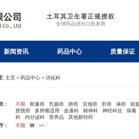
土耳其卫生署正规授权
全球药品进出口批发商
新闻资讯
药品中心
质量保证
:
主页
>
药品中心
>
消化科
类：
不限
卵巢癌
乳腺癌
肺癌
宮颈癌
肝癌
淋癌
前
膀胱癌
多肿瘤适用
血液科
精神科
神经科抗
病毒
科
内分泌科
营养品
其他新特药
序：
不限
W
>>