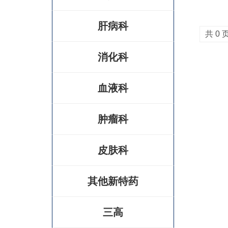
肝病科
共 0 
消化科
血液科
肿瘤科
皮肤科
其他新特药
三高