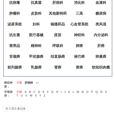
抗病毒
抗真茵
肝病科
消化科
血液科
肿瘤科
皮肤科
其他新特药
三高
糖尿病
泌尿系统
妇科
镇痛药品
心血管系统
类风湿
抗生素
医疗器械
疫苗
神经科
内分泌科
营养品
精神科
呼吸科
肺癌
肝癌
宫颈癌
甲状腺癌
结直肠癌
淋巴癌
卵巢癌
前列腺癌
乳腺癌
肾癌
胃癌
软组织肉瘤
癌症种
不限
肝病科
>>
类：
字母排
不限
A
B
C
D
E
F
G
H
I
J
K
L
M
N
O
P
Q
R
S
T
U
V
W
X
Y
Z
序：
共 0 页/0 条记录