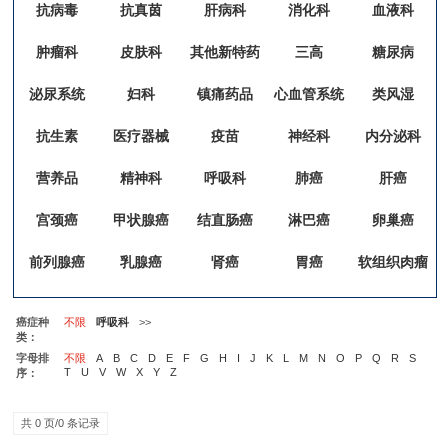
抗病毒
抗真茵
肝病科
消化科
血液科
肿瘤科
皮肤科
其他新特药
三高
糖尿病
泌尿系统
妇科
镇痛药品
心血管系统
类风湿
抗生素
医疗器械
疫苗
神经科
内分泌科
营养品
精神科
呼吸科
肺癌
肝癌
宫颈癌
甲状腺癌
结直肠癌
淋巴癌
卵巢癌
前列腺癌
乳腺癌
肾癌
胃癌
软组织肉瘤
癌症种
不限
呼吸科
>>
类：
字母排
不限
A
B
C
D
E
F
G
H
I
J
K
L
M
N
O
P
Q
R
S
T
U
V
W
X
Y
Z
序：
共 0 页/0 条记录